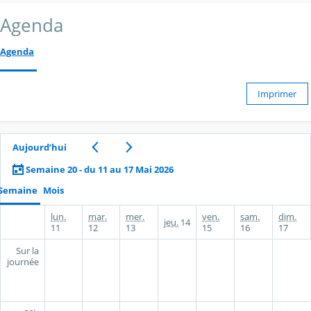
Agenda
Agenda
Imprimer
Aujourd’hui
Semaine 20 - du 11 au 17 Mai 2026
Semaine
Mois
lun.
mar.
mer.
ven.
sam.
dim.
jeu.
14
11
12
13
15
16
17
Sur la
journée