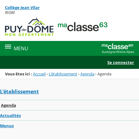
Panneau de gestion des cookies
Collège Jean Vilar
Menu de la rubrique
Contenu
RIOM
MENU
Se connecter
Vous êtes ici :
Accueil
›
L'établissement
›
Agenda
›
Agenda
L'établissement
Agenda
Actualités
Menus