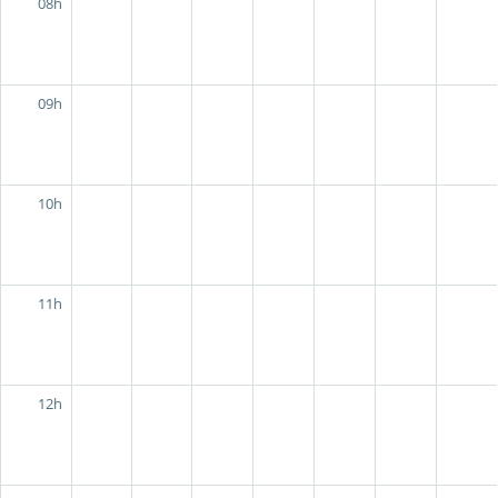
08h
09h
10h
11h
12h