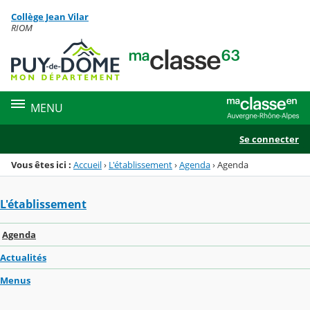
Panneau de gestion des cookies
Collège Jean Vilar
Menu de la rubrique
Contenu
RIOM
MENU
Se connecter
Vous êtes ici :
Accueil
›
L'établissement
›
Agenda
›
Agenda
L'établissement
Agenda
Actualités
Menus