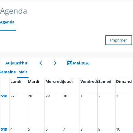
Agenda
Agenda
Imprimer
Aujourd’hui
Mai 2026
Semaine
Mois
Lundi
Mardi
Mercredi
Jeudi
Vendredi
Samedi
Dimanc
S18
27
28
29
30
1
2
3
S19
4
5
6
7
8
9
10