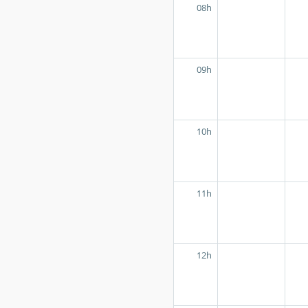
08h
09h
10h
11h
12h