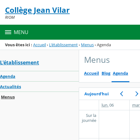
Panneau de gestion des cookies
Collège Jean Vilar
Menu de la rubrique
Contenu
RIOM
MENU
Vous êtes ici :
Accueil
›
L'établissement
›
Menus
›
Agenda
Menus
L'établissement
Accueil
Blog
Agenda
Agenda
Actualités
Aujourd’hui
Menus
lun.
06
mar
Sur la
journée