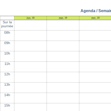
Agenda / Semain
lun.
18
mar.
19
mer.
20
Sur la
journée
08h
09h
10h
11h
12h
13h
14h
15h