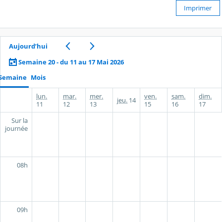
Imprimer
Aujourd’hui
Semaine 20 - du 11 au 17 Mai 2026
Semaine
Mois
lun.
mar.
mer.
ven.
sam.
dim.
jeu.
14
11
12
13
15
16
17
Sur la
journée
08h
09h