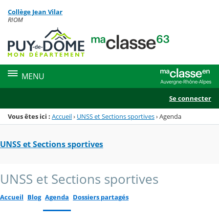
Panneau de gestion des cookies
Collège Jean Vilar
Menu de la rubrique
Contenu
RIOM
MENU
Se connecter
Vous êtes ici :
Accueil
›
UNSS et Sections sportives
›
Agenda
UNSS et Sections sportives
UNSS et Sections sportives
Accueil
Blog
Agenda
Dossiers partagés