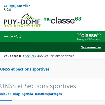
Panneau de gestion des cookies
Collège Jean Vilar
Menu de la rubrique
Contenu
RIOM
MENU
Se connecter
Vous êtes ici :
Accueil
›
UNSS et Sections sportives
UNSS et Sections sportives
UNSS et Sections sportives
Accueil
Blog
Agenda
Dossiers partagés