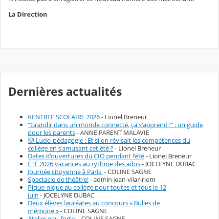
La Direction
Dernières actualités
RENTREE SCOLAIRE 2026
- Lionel Breneur
"Grandir dans un monde connecté, ça s'apprend !" : un guide
pour les parents
- ANNE PARENT MALAVIE
🎲 Ludo-pédagogie : Et si on révisait les compétences du
collège en s'amusant cet été ?
- Lionel Breneur
Dates d'ouvertures du CIO pendant l'été
- Lionel Breneur
ÉTÉ 2026 vacances au rythme des ados
- JOCELYNE DUBAC
Journée citoyenne à Paris
- COLINE SAGNE
Spectacle de théâtre!
- admin jean-vilar-riom
Pique-nique au collège pour toutes et tous le 12
juin
- JOCELYNE DUBAC
Deux élèves lauréates au concours « Bulles de
mémoire »
- COLINE SAGNE
Atelier eau-forte
- COLINE SAGNE