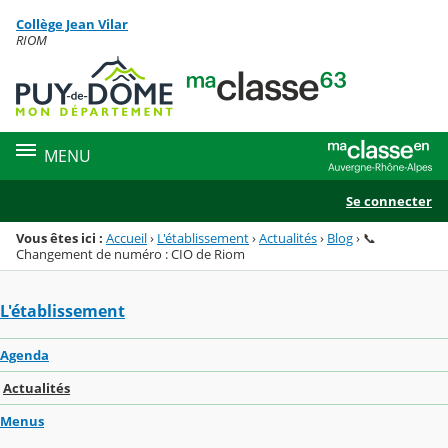
Panneau de gestion des cookies
Collège Jean Vilar
Menu de la rubrique
Contenu
RIOM
MENU
Se connecter
Vous êtes ici :
Accueil
›
L'établissement
›
Actualités
›
Blog
›
📞
Changement de numéro : CIO de Riom
L'établissement
Agenda
Actualités
Menus