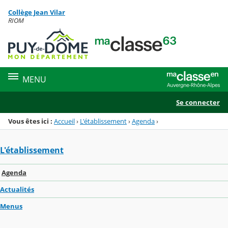
Panneau de gestion des cookies
Collège Jean Vilar
Menu de la rubrique
Contenu
RIOM
MENU
Se connecter
Vous êtes ici :
Accueil
›
L'établissement
›
Agenda
›
L'établissement
Agenda
Actualités
Menus