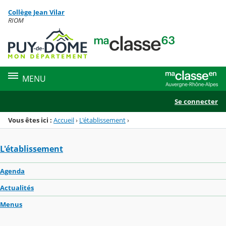
Panneau de gestion des cookies
Collège Jean Vilar
Menu de la rubrique
Contenu
RIOM
MENU
Se connecter
Vous êtes ici :
Accueil
›
L'établissement
›
L'établissement
Agenda
Actualités
Menus