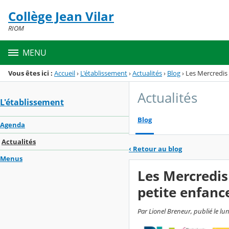
Panneau de gestion des cookies
Collège Jean Vilar
Menu de la rubrique
Contenu
RIOM
MENU
Vous êtes ici :
Accueil
›
L'établissement
›
Actualités
›
Blog
›
Les Mercredis 
Actualités
L'établissement
Blog
Agenda
Actualités
‹
Retour au blog
Menus
Les Mercredis 
petite enfanc
Par Lionel Breneur, publié le lun