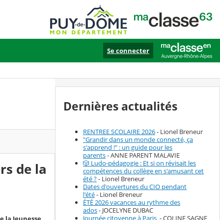
Se connecter
Dernières actualités
RENTREE SCOLAIRE 2026
- Lionel Breneur
"Grandir dans un monde connecté, ça
s'apprend !" : un guide pour les
parents
- ANNE PARENT MALAVIE
🎲 Ludo-pédagogie : Et si on révisait les
rs de la
compétences du collège en s'amusant cet
été ?
- Lionel Breneur
Dates d'ouvertures du CIO pendant
l'été
- Lionel Breneur
ÉTÉ 2026 vacances au rythme des
ados
- JOCELYNE DUBAC
Journée citoyenne à Paris
- COLINE SAGNE
de la Jeunesse