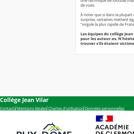
une technique de football mais
de vues.
À noter que si dans la plupart 
surprise, certaines mettent é
"virgule la plus rapide de Fran
Les équipes du collège Jean 
pour les auteur.es. N'hésit
trouver s'ils étaient victim
Collège Jean Vilar
Contacts
Mentions légales
Chartes d'utilisation
Données personnelles