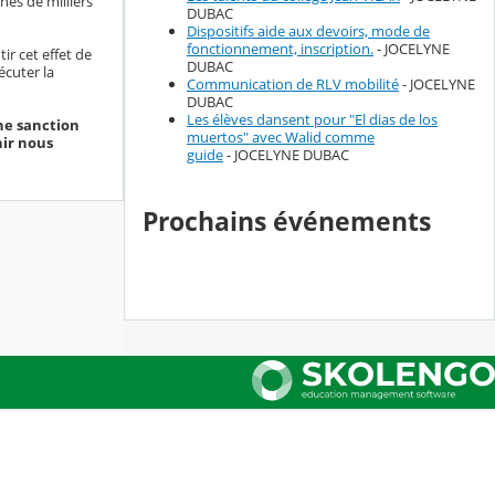
nes de milliers
DUBAC
Dispositifs aide aux devoirs, mode de
fonctionnement, inscription.
- JOCELYNE
ir cet effet de
DUBAC
écuter la
Communication de RLV mobilité
- JOCELYNE
DUBAC
Les élèves dansent pour "El dias de los
une sanction
muertos" avec Walid comme
nir nous
guide
- JOCELYNE DUBAC
Prochains événements