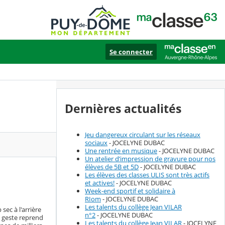
Se connecter
Dernières actualités
Jeu dangereux circulant sur les réseaux
sociaux
- JOCELYNE DUBAC
Une rentrée en musique
- JOCELYNE DUBAC
Un atelier d’impression de gravure pour nos
élèves de 5B et 5D
- JOCELYNE DUBAC
Les élèves des classes ULIS sont très actifs
et actives!
- JOCELYNE DUBAC
Week-end sportif et solidaire à
RIom
- JOCELYNE DUBAC
Les talents du collège Jean VILAR
sec à l'arrière
n°2
- JOCELYNE DUBAC
e geste reprend
Les talents du collège Jean VILAR
- JOCELYNE