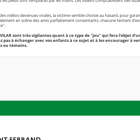
 les pieds sont remplacés par les mains. Les vidéos comptabilisent des dizai
des vidéos devenues virales, la victime semble choisie au hasard, pour garant
galement en scène des amis parfaitement consentants, chacune tentant d'ex
ce".
VILAR sont très vigilantes quant à ce type de "jeu" qui fera l'objet d'
ez pas à échanger avec vos enfants à ce sujet et à les encourager à ve
es ou témoins.