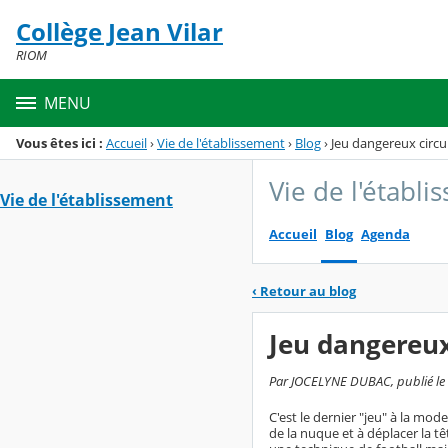
Panneau de gestion des cookies
Collège Jean Vilar
Menu de la rubrique
Contenu
RIOM
MENU
Vous êtes ici :
Accueil
›
Vie de l'établissement
›
Blog
›
Jeu dangereux circu
Vie de l'établ
Vie de l'établissement
Accueil
Blog
Agenda
‹
Retour au blog
Jeu dangereux
Par JOCELYNE DUBAC, publié le 
C'est le dernier "jeu" à la mode
de la nuque et à déplacer la 