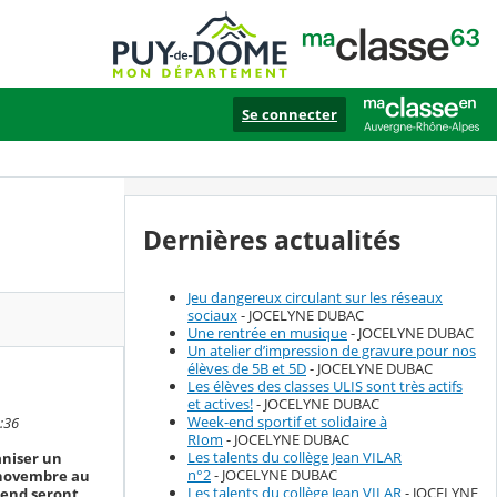
Se connecter
Dernières actualités
Jeu dangereux circulant sur les réseaux
sociaux
- JOCELYNE DUBAC
Une rentrée en musique
- JOCELYNE DUBAC
Un atelier d’impression de gravure pour nos
élèves de 5B et 5D
- JOCELYNE DUBAC
Les élèves des classes ULIS sont très actifs
et actives!
- JOCELYNE DUBAC
Week-end sportif et solidaire à
:36
RIom
- JOCELYNE DUBAC
Les talents du collège Jean VILAR
aniser un
n°2
- JOCELYNE DUBAC
7 novembre au
Les talents du collège Jean VILAR
- JOCELYNE
-end seront