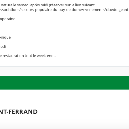
ature le samedi après midi (réserver sur le lien suivant
/associations/secours-populaire-du-puy-de-dome/evenements/cluedo-geant
emporaine
onique
medi
e restauration tout le week-end...