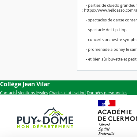
- parties de cluedo grandeur n
: https://www.helloasso.com
- spectacles de danse cont
- spectacle de Hip Hop
- concerts orchestre symph
- promenade à poney le sa
- et bien sûr buvette et petit
Collège Jean Vilar
Contacts
Mentions légales
Chartes d'utilisation
Données personnelles