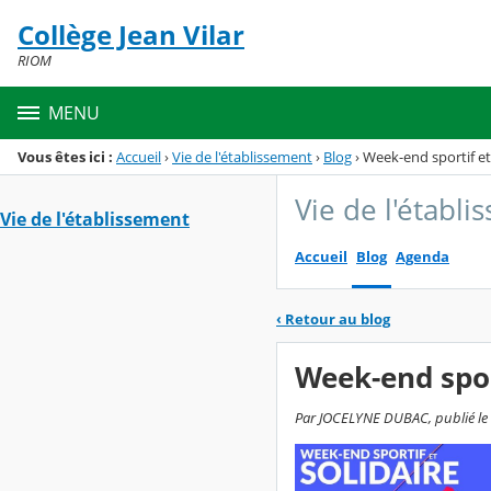
Panneau de gestion des cookies
Collège Jean Vilar
Menu de la rubrique
Contenu
RIOM
MENU
Vous êtes ici :
Accueil
›
Vie de l'établissement
›
Blog
›
Week-end sportif et
Vie de l'établ
Vie de l'établissement
Accueil
Blog
Agenda
‹
Retour au blog
Week-end spor
Par JOCELYNE DUBAC, publié le 