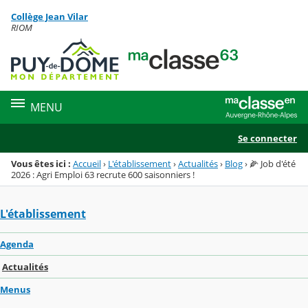
Panneau de gestion des cookies
Collège Jean Vilar
Menu de la rubrique
Contenu
RIOM
MENU
Se connecter
Vous êtes ici :
Accueil
›
L'établissement
›
Actualités
›
Blog
›
🌽 Job d'été
2026 : Agri Emploi 63 recrute 600 saisonniers !
L'établissement
Agenda
Actualités
Menus