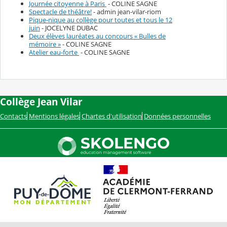
Journée citoyenne à Paris
- COLINE SAGNE
Spectacle de théâtre!
- admin jean-vilar-riom
Pique-nique au collège pour toutes et tous le 12
juin
- JOCELYNE DUBAC
Deux élèves lauréates au concours « Bulles de
mémoire »
- COLINE SAGNE
Atelier eau-forte
- COLINE SAGNE
Collège Jean Vilar
Contacts
Mentions légales
Chartes d'utilisation
Données personnelles