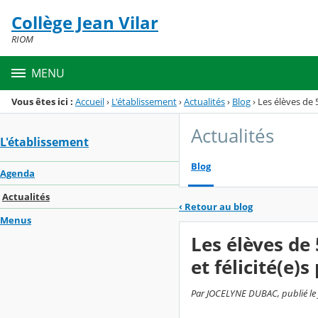
Panneau de gestion des cookies
Collège Jean Vilar
Menu de la rubrique
Contenu
RIOM
MENU
Vous êtes ici :
Accueil
›
L'établissement
›
Actualités
›
Blog
›
Les élèves de 
Actualités
L'établissement
Blog
Agenda
Actualités
‹
Retour au blog
Menus
Les élèves de
et félicité(e)
Par JOCELYNE DUBAC, publié le j