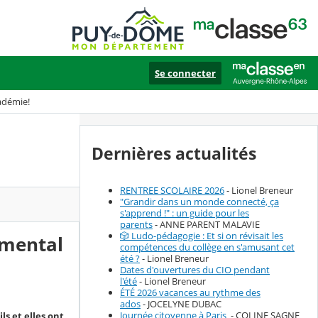
Se connecter
cadémie!
Dernières actualités
RENTREE SCOLAIRE 2026
- Lionel Breneur
"Grandir dans un monde connecté, ça
s'apprend !" : un guide pour les
parents
- ANNE PARENT MALAVIE
🎲 Ludo-pédagogie : Et si on révisait les
emental
compétences du collège en s'amusant cet
été ?
- Lionel Breneur
Dates d'ouvertures du CIO pendant
l'été
- Lionel Breneur
ÉTÉ 2026 vacances au rythme des
ados
- JOCELYNE DUBAC
Journée citoyenne à Paris
- COLINE SAGNE
ls et elles ont